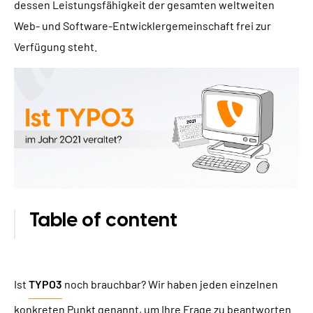
dessen Leistungsfähigkeit der gesamten weltweiten
TYPO3 Barrierefreiheit
WIR SIND NITSAN
Web- und Software-Entwicklergemeinschaft frei zur
TYPO3 Barrierefreiheit Testen
Verfügung steht.
Über uns
T3PLANET
TYPO3 Support & Wartung
Zusammenarbeit
TYPO3 Freelancer
TYPO3 Templates
Jobs
TYPO3 Extensions
AI Universe
BLOG
ANFRAGE
GLOSSAR
Table of content
Ist
TYPO3
noch brauchbar? Wir haben jeden einzelnen
konkreten Punkt genannt, um Ihre Frage zu beantworten