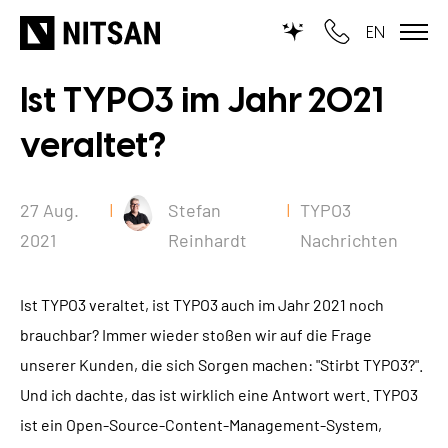
EN
Ist TYPO3 im Jahr 2021
WIR MACHEN TYPO3...
veraltet?
für KMU
für Outsourcing
27 Aug.
Stefan
TYPO3
2021
Reinhardt
Nachrichten
für öffentliche Einrichtungen
LEISTUNGEN
Ist TYPO3 veraltet, ist TYPO3 auch im Jahr 2021 noch
brauchbar? Immer wieder stoßen wir auf die Frage
TYPO3 KI
REFERENZEN
unserer Kunden, die sich Sorgen machen: "Stirbt TYPO3?".
TYPO3 Entwicklung
Und ich dachte, das ist wirklich eine Antwort wert. TYPO3
UNSERE PREISE
ist ein Open-Source-Content-Management-System,
TYPO3 Upgrade Service