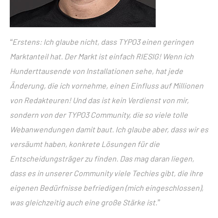
“Erstens: Ich glaube nicht, dass TYPO3 einen geringen
Marktanteil hat. Der Markt ist einfach RIESIG! Wenn ich
Hunderttausende von Installationen sehe, hat jede
Änderung, die ich vornehme, einen Einfluss auf Millionen
von Redakteuren! Und das ist kein Verdienst von mir,
sondern von der TYPO3 Community, die so viele tolle
Webanwendungen damit baut. Ich glaube aber, dass wir es
versäumt haben, konkrete Lösungen für die
Entscheidungsträger zu finden. Das mag daran liegen,
dass es in unserer Community viele Techies gibt, die ihre
eigenen Bedürfnisse befriedigen (mich eingeschlossen),
was gleichzeitig auch eine große Stärke ist.”