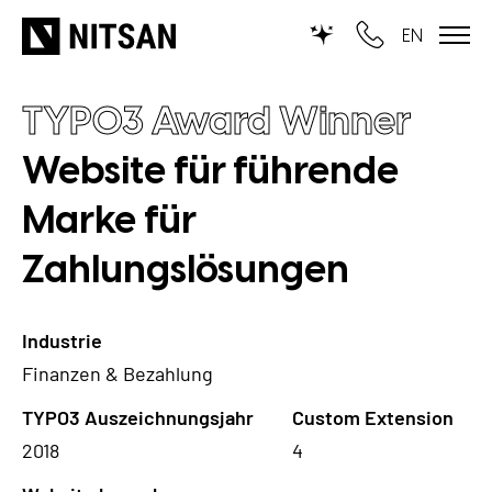
EN
TYPO3 Award Winner
WIR MACHEN TYPO3...
Website für führende
für KMU
Marke für
für Outsourcing
Zahlungslösungen
für öffentliche Einrichtungen
LEISTUNGEN
Industrie
Finanzen & Bezahlung
TYPO3 KI
REFERENZEN
TYPO3 Auszeichnungsjahr
Custom Extension
TYPO3 Entwicklung
2018
4
UNSERE PREISE
TYPO3 Upgrade Service