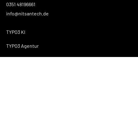
0351 48196661
info@nitsantech.de
TYPO3 KI
TYPO3 Agentur
TYPO3 Blog
Anfrage
Über NITSAN
Folgen Sie uns