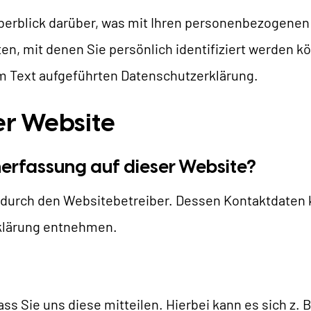
TYPO3 KI
erblick darüber, was mit Ihren personenbezogenen 
REFERENZEN
n, mit denen Sie persönlich identifiziert werden 
TYPO3 Entwicklung
 Text aufgeführten Datenschutzerklärung.
TYPO3 Upgrade Service
NSERE PREISE
TYPO3 Barrierefreiheit
er Website
TYPO3 Barrierefreiheit Testen
IR SIND NITSAN
enerfassung auf dieser Website?
TYPO3 Support & Wartung
TYPO3 Freelancer
Über uns
t durch den Websitebetreiber. Dessen Kontaktdaten
T3PLANET
Zusammenarbeit
rklärung entnehmen.
Jobs
TYPO3 Templates
TYPO3 Extensions
 Sie uns diese mitteilen. Hierbei kann es sich z. B