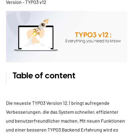
Version - TYPO3 v12
TYPO3 Barrierefreiheit
WIR SIND NITSAN
TYPO3 Barrierefreiheit Testen
Über uns
T3PLANET
TYPO3 Support & Wartung
Zusammenarbeit
TYPO3 Freelancer
TYPO3 Templates
Jobs
TYPO3 Extensions
AI Universe
BLOG
ANFRAGE
GLOSSAR
Table of content
Die neueste TYPO3 Version 12.1 bringt aufregende
Verbesserungen, die das System schneller, effizienter
und benutzerfreundlicher machen. Mit neuen Funktionen
und einer besseren TYPO3 Backend Erfahrung wird es