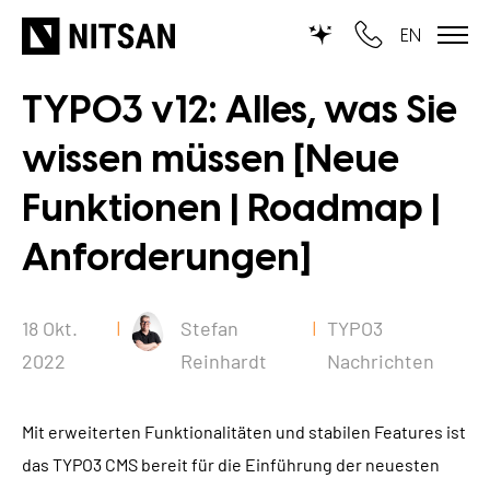
EN
TYPO3 v12: Alles, was Sie
WIR MACHEN TYPO3...
wissen müssen [Neue
für KMU
Funktionen | Roadmap |
für Outsourcing
Anforderungen]
für öffentliche Einrichtungen
LEISTUNGEN
18 Okt.
Stefan
TYPO3
2022
Reinhardt
Nachrichten
TYPO3 KI
REFERENZEN
TYPO3 Entwicklung
Mit erweiterten Funktionalitäten und stabilen Features ist
UNSERE PREISE
das TYPO3 CMS bereit für die Einführung der neuesten
TYPO3 Upgrade Service