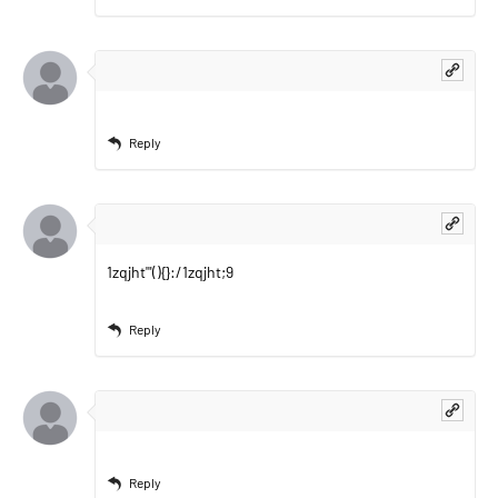
Reply
1zqjht'"(){}
:/1zqjht;9
Reply
Reply