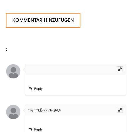
:
Reply
1zqjht'"(){}<x>:/1zqjht;9
Reply