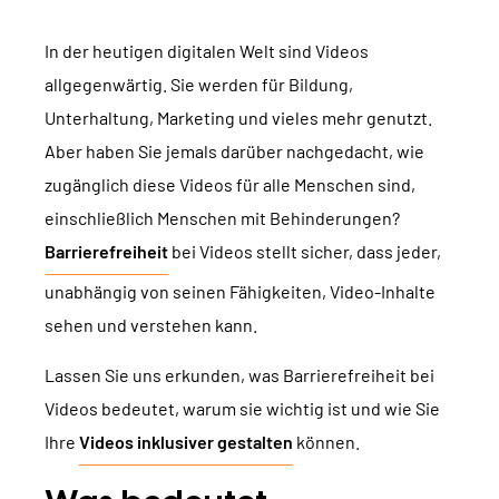
TYPO3 Barrierefreiheit
WIR SIND NITSAN
In der heutigen digitalen Welt sind Videos
TYPO3 Barrierefreiheit Testen
allgegenwärtig. Sie werden für Bildung,
Über uns
T3PLANET
TYPO3 Support & Wartung
Unterhaltung, Marketing und vieles mehr genutzt.
Zusammenarbeit
TYPO3 Freelancer
Aber haben Sie jemals darüber nachgedacht, wie
TYPO3 Templates
Jobs
zugänglich diese Videos für alle Menschen sind,
TYPO3 Extensions
einschließlich Menschen mit Behinderungen?
AI Universe
Barrierefreiheit
bei Videos stellt sicher, dass jeder,
BLOG
ANFRAGE
GLOSSAR
unabhängig von seinen Fähigkeiten, Video-Inhalte
sehen und verstehen kann.
Lassen Sie uns erkunden, was Barrierefreiheit bei
Videos bedeutet, warum sie wichtig ist und wie Sie
Ihre
Videos inklusiver gestalten
können.