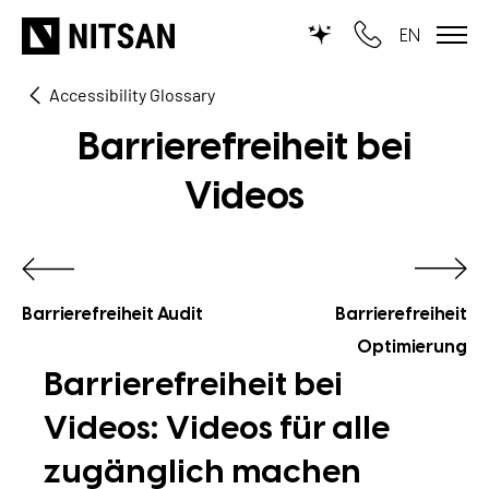
EN
Accessibility Glossary
WIR MACHEN TYPO3...
Barrierefreiheit bei
für KMU
Videos
für Outsourcing
für öffentliche Einrichtungen
Barrierefreiheit Audit
Barrierefreiheit
LEISTUNGEN
Optimierung
Barrierefreiheit bei
TYPO3 KI
REFERENZEN
Videos: Videos für alle
TYPO3 Entwicklung
UNSERE PREISE
zugänglich machen
TYPO3 Upgrade Service