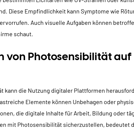
AI Universe
LOG
ANFRAGE
GLOSSAR
nd. Diese Empfindlichkeit kann Symptome wie Rötun
rvorrufen. Auch visuelle Aufgaben können betroffe
hirme schaut.
von Photosensibilität auf 
t kann die Nutzung digitaler Plattformen herausford
rastreiche Elemente können Unbehagen oder physis
en, die digitale Inhalte für Arbeit, Bildung oder t
n mit Photosensibilität sicherzustellen, bedeutet da