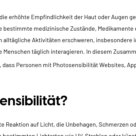
TYPO3 KI
REFERENZEN
f die erhöhte Empfindlichkeit der Haut oder Augen g
TYPO3 Entwicklung
e bestimmte medizinische Zustände, Medikamente 
TYPO3 Upgrade Service
NSERE PREISE
n alltägliche Aktivitäten erschweren, insbesondere 
TYPO3 Barrierefreiheit
ele Menschen täglich interagieren. In diesem Zusa
TYPO3 Barrierefreiheit Testen
IR SIND NITSAN
 dass Personen mit Photosensibilität Websites, App
TYPO3 Support & Wartung
TYPO3 Freelancer
Über uns
T3PLANET
ensibilität?
Zusammenarbeit
Jobs
TYPO3 Templates
TYPO3 Extensions
rkte Reaktion auf Licht, die Unbehagen, Schmerzen 
 bestimmten Lichtarten wie UV-Strahlen oder künst