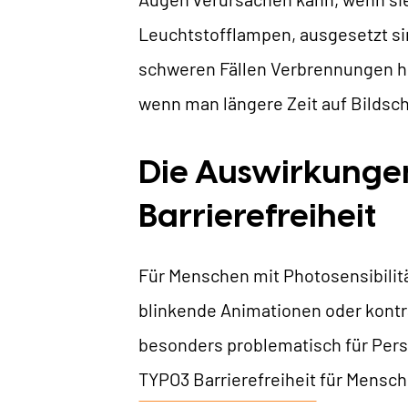
B
Leuchtstofflampen, ausgesetzt si
schweren Fällen Verbrennungen he
wenn man längere Zeit auf Bildsc
Die Auswirkungen 
Barrierefreiheit
Für Menschen mit Photosensibilitä
blinkende Animationen oder kont
besonders problematisch für Person
TYPO3 Barrierefreiheit
für Mensche