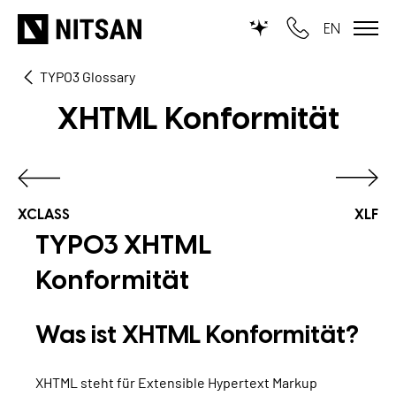
EN
TYPO3 Glossary
WIR MACHEN TYPO3...
XHTML Konformität
für KMU
für Outsourcing
für öffentliche Einrichtungen
XCLASS
XLF
TYPO3 XHTML
LEISTUNGEN
Konformität
TYPO3 KI
REFERENZEN
Was ist XHTML Konformität?
TYPO3 Entwicklung
UNSERE PREISE
TYPO3 Upgrade Service
XHTML steht für Extensible Hypertext Markup