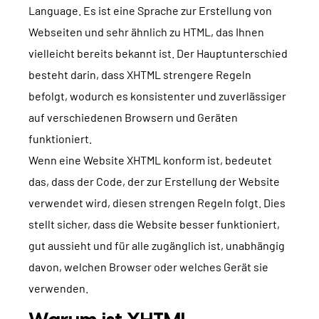
Language. Es ist eine Sprache zur Erstellung von
TYPO3 Barrierefreiheit
WIR SIND NITSAN
Webseiten und sehr ähnlich zu HTML, das Ihnen
TYPO3 Barrierefreiheit Testen
vielleicht bereits bekannt ist. Der Hauptunterschied
Über uns
T3PLANET
TYPO3 Support & Wartung
besteht darin, dass XHTML strengere Regeln
Zusammenarbeit
TYPO3 Freelancer
befolgt, wodurch es konsistenter und zuverlässiger
TYPO3 Templates
Jobs
auf verschiedenen Browsern und Geräten
TYPO3 Extensions
funktioniert.
AI Universe
Wenn eine Website XHTML konform ist, bedeutet
BLOG
ANFRAGE
GLOSSAR
das, dass der Code, der zur Erstellung der Website
verwendet wird, diesen strengen Regeln folgt. Dies
stellt sicher, dass die Website besser funktioniert,
gut aussieht und für alle zugänglich ist, unabhängig
davon, welchen Browser oder welches Gerät sie
verwenden.