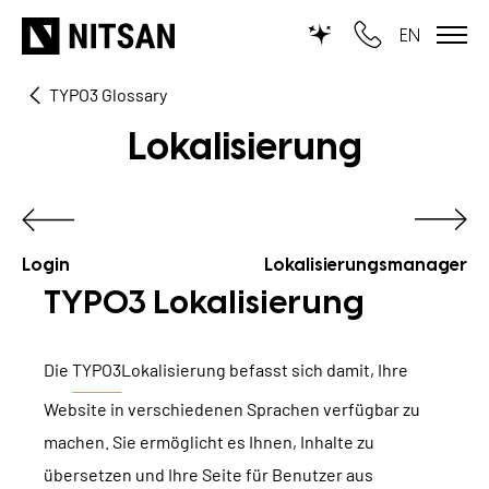
EN
TYPO3 Glossary
WIR MACHEN TYPO3...
Lokalisierung
für KMU
für Outsourcing
für öffentliche Einrichtungen
Login
Lokalisierungsmanager
TYPO3 Lokalisierung
LEISTUNGEN
Die
TYPO3
Lokalisierung befasst sich damit, Ihre
TYPO3 KI
REFERENZEN
Website in verschiedenen Sprachen verfügbar zu
TYPO3 Entwicklung
machen. Sie ermöglicht es Ihnen, Inhalte zu
UNSERE PREISE
TYPO3 Upgrade Service
übersetzen und Ihre Seite für Benutzer aus