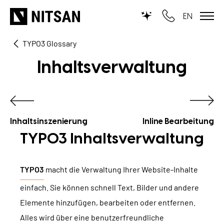
EN
TYPO3 Glossary
WIR MACHEN TYPO3...
Inhaltsverwaltung
für KMU
für Outsourcing
für öffentliche Einrichtungen
Inhaltsinszenierung
Inline Bearbeitung
TYPO3 Inhaltsverwaltung
LEISTUNGEN
TYPO3
macht die Verwaltung Ihrer Website-Inhalte
TYPO3 KI
REFERENZEN
einfach. Sie können schnell Text, Bilder und andere
TYPO3 Entwicklung
Elemente hinzufügen, bearbeiten oder entfernen.
UNSERE PREISE
TYPO3 Upgrade Service
Alles wird über eine benutzerfreundliche