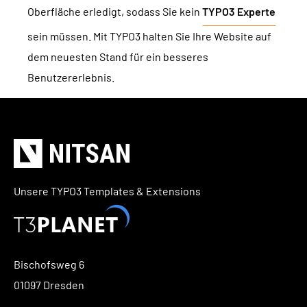
Oberfläche erledigt, sodass Sie kein
TYPO3 Experte
TYPO3 Barrierefreiheit
WIR SIND NITSAN
sein müssen. Mit TYPO3 halten Sie Ihre Website auf
TYPO3 Barrierefreiheit Testen
dem neuesten Stand für ein besseres
Über uns
T3PLANET
TYPO3 Support & Wartung
Benutzererlebnis.
Zusammenarbeit
TYPO3 Freelancer
TYPO3 Templates
Jobs
TYPO3 Extensions
AI Universe
BLOG
ANFRAGE
GLOSSAR
Unsere TYPO3 Templates & Extensions
Bischofsweg 6
01097 Dresden