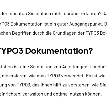
TYPO3 KI
REFERENZEN
der möchten Sie einfach mehr darüber erfahren? D
TYPO3 Entwicklung
 TYPO3 Dokumentation ist ein guter Ausgangspunkt. D
TYPO3 Upgrade Service
NSERE PREISE
nfachen Begriffen durch die Grundlagen der TYPO3 D
TYPO3 Barrierefreiheit
TYPO3 Barrierefreiheit Testen
IR SIND NITSAN
 TYPO3 Dokumentation?
TYPO3 Support & Wartung
ation ist eine Sammlung von Anleitungen, Handbü
TYPO3 Freelancer
Über uns
T3PLANET
n, die erklären, wie man TYPO3 verwendet. Es ist wi
Zusammenarbeit
ng von TYPO3, das Ihnen hilft zu verstehen, wie Sie
Jobs
TYPO3 Templates
einrichten, verwalten und optimal nutzen können.
TYPO3 Extensions