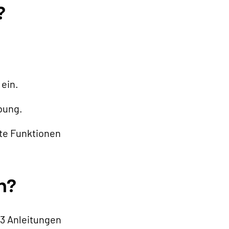
?
 ein.
bung.
rte Funktionen
n?
3 Anleitungen