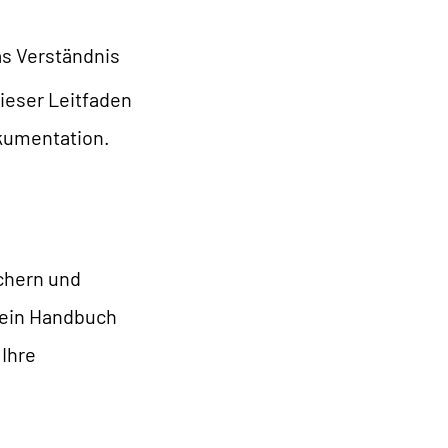
as Verständnis
ieser Leitfaden
okumentation.
chern und
e ein Handbuch
 Ihre