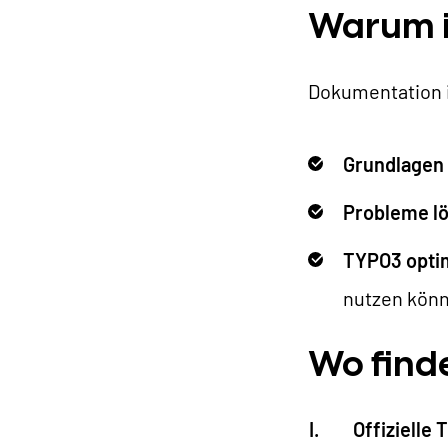
B
Warum i
Dokumentation is
Grundlagen 
Probleme l
TYPO3 optim
nutzen kön
Wo find
Offizielle