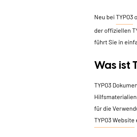
Neu bei
TYPO3
o
der offiziellen
U
führt Sie in ei
W
Was ist
TYPO3 Dokument
Hilfsmaterialie
für die Verwendu
TYPO3 Website