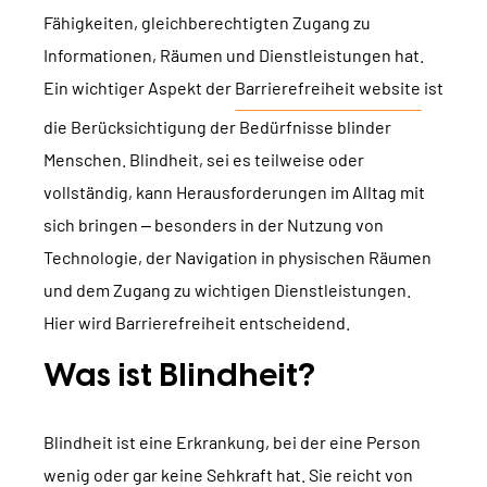
TYPO3 Barrierefreiheit
Fähigkeiten, gleichberechtigten Zugang zu
WIR SIND NITSAN
Informationen, Räumen und Dienstleistungen hat.
TYPO3 Barrierefreiheit Testen
Ein wichtiger Aspekt der
Barrierefreiheit website
ist
Über uns
T3PLANET
TYPO3 Support & Wartung
die Berücksichtigung der Bedürfnisse blinder
Zusammenarbeit
TYPO3 Freelancer
TYPO3 Templates
Menschen. Blindheit, sei es teilweise oder
Jobs
vollständig, kann Herausforderungen im Alltag mit
TYPO3 Extensions
sich bringen – besonders in der Nutzung von
AI Universe
Technologie, der Navigation in physischen Räumen
BLOG
ANFRAGE
GLOSSAR
und dem Zugang zu wichtigen Dienstleistungen.
Hier wird Barrierefreiheit entscheidend.
Was ist Blindheit?
Blindheit ist eine Erkrankung, bei der eine Person
wenig oder gar keine Sehkraft hat. Sie reicht von