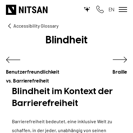
EN
Accessibility Glossary
WIR MACHEN TYPO3...
Blindheit
für KMU
für Outsourcing
für öffentliche Einrichtungen
Benutzerfreundlichkeit
Braille
vs. Barrierefreiheit
LEISTUNGEN
Blindheit im Kontext der
Barrierefreiheit
TYPO3 KI
REFERENZEN
TYPO3 Entwicklung
Barrierefreiheit bedeutet, eine inklusive Welt zu
UNSERE PREISE
TYPO3 Upgrade Service
schaffen, in der jeder, unabhängig von seinen