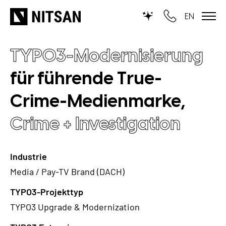
EN
TYPO3-Modernisierung
WIR MACHEN TYPO3...
für führende True-
für KMU
Crime-Medienmarke,
für Outsourcing
Crime + Investigation
für öffentliche Einrichtungen
LEISTUNGEN
Industrie
Media / Pay-TV Brand (DACH)
TYPO3 KI
REFERENZEN
TYPO3-Projekttyp
TYPO3 Entwicklung
TYPO3 Upgrade & Modernization
UNSERE PREISE
TYPO3 Upgrade Service