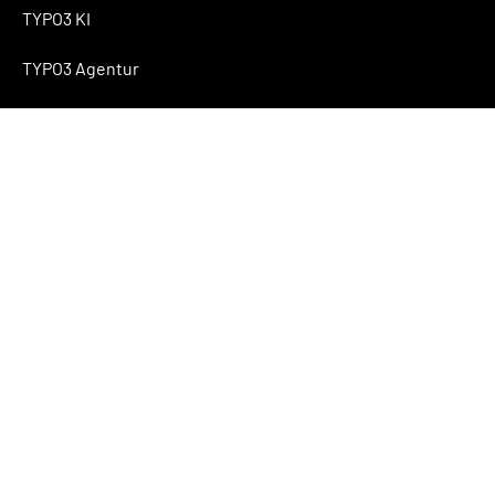
TYPO3 KI
TYPO3 Agentur
TYPO3 Blog
Anfrage
Über NITSAN
Folgen Sie uns
Ressourcen