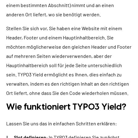
einem bestimmten Abschnitt) nimmt und an einen
TYPO3 Barrierefreiheit
WIR SIND NITSAN
anderen Ort liefert, wo sie benötigt werden.
TYPO3 Barrierefreiheit Testen
Über uns
T3PLANET
Stellen Sie sich vor, Sie haben eine Website mit einem
TYPO3 Support & Wartung
Header, Footer und einem Hauptinhaltbereich. Sie
Zusammenarbeit
TYPO3 Freelancer
TYPO3 Templates
möchten möglicherweise den gleichen Header und Footer
Jobs
auf mehreren Seiten wiederverwenden, aber der
TYPO3 Extensions
Hauptinhaltbereich soll für jede Seite unterschiedlich
AI Universe
BLOG
ANFRAGE
GLOSSAR
sein. TYPO3 Yield ermöglicht es Ihnen, dies einfach zu
verwalten, indem es den richtigen Inhalt an den richtigen
Ort liefert, ohne dass Sie den Code wiederholen müssen.
Wie funktioniert TYPO3 Yield?
Lassen Sie uns das in einfachen Schritten erklären:
Slot definieren
: In TYPO3 definieren Sie zunächst