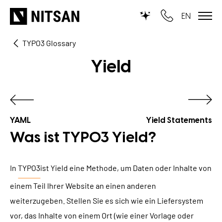
EN
TYPO3 Glossary
WIR MACHEN TYPO3...
Yield
für KMU
für Outsourcing
für öffentliche Einrichtungen
YAML
Yield Statements
Was ist TYPO3 Yield?
LEISTUNGEN
In
TYPO3
ist Yield eine Methode, um Daten oder Inhalte von
TYPO3 KI
REFERENZEN
einem Teil Ihrer Website an einen anderen
TYPO3 Entwicklung
weiterzugeben. Stellen Sie es sich wie ein Liefersystem
UNSERE PREISE
TYPO3 Upgrade Service
vor, das Inhalte von einem Ort (wie einer Vorlage oder