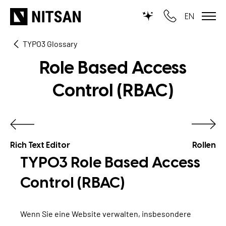
EN
TYPO3 Glossary
WIR MACHEN TYPO3...
Role Based Access
für KMU
Control (RBAC)
für Outsourcing
für öffentliche Einrichtungen
Rich Text Editor
Rollen
LEISTUNGEN
TYPO3 Role Based Access
TYPO3 KI
Control (RBAC)
REFERENZEN
TYPO3 Entwicklung
UNSERE PREISE
Wenn Sie eine Website verwalten, insbesondere
TYPO3 Upgrade Service