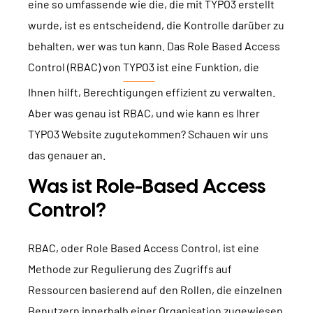
eine so umfassende wie die, die mit TYPO3 erstellt
TYPO3 Barrierefreiheit
WIR SIND NITSAN
wurde, ist es entscheidend, die Kontrolle darüber zu
TYPO3 Barrierefreiheit Testen
behalten, wer was tun kann. Das Role Based Access
Über uns
T3PLANET
TYPO3 Support & Wartung
Control (RBAC) von
TYPO3
ist eine Funktion, die
Zusammenarbeit
Ihnen hilft, Berechtigungen effizient zu verwalten.
TYPO3 Freelancer
TYPO3 Templates
Jobs
Aber was genau ist RBAC, und wie kann es Ihrer
TYPO3 Extensions
TYPO3 Website zugutekommen? Schauen wir uns
AI Universe
das genauer an.
BLOG
ANFRAGE
GLOSSAR
Was ist Role-Based Access
Control?
RBAC, oder Role Based Access Control, ist eine
Methode zur Regulierung des Zugriffs auf
Ressourcen basierend auf den Rollen, die einzelnen
Benutzern innerhalb einer Organisation zugewiesen