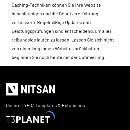
Caching-Techniken können Sie Ihre Website
TYPO3 Barrierefreiheit
WIR SIND NITSAN
beschleunigen und die Benutzererfahrung
TYPO3 Barrierefreiheit Testen
verbessern. Regelmäßige Updates und
Über uns
T3PLANET
TYPO3 Support & Wartung
Leistungsprüfungen sind entscheidend, um alles
Zusammenarbeit
TYPO3 Freelancer
reibungslos laufen zu lassen. Lassen Sie sich nicht
TYPO3 Templates
Jobs
von einer langsamen Website zurückhalten –
TYPO3 Extensions
beginnen Sie noch heute mit der Optimierung!
AI Universe
BLOG
ANFRAGE
GLOSSAR
Unsere TYPO3 Templates & Extensions