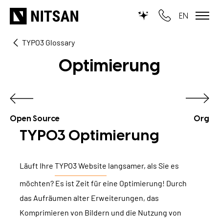
EN
TYPO3 Glossary
WIR MACHEN TYPO3...
Optimierung
für KMU
für Outsourcing
für öffentliche Einrichtungen
Open Source
Org
TYPO3 Optimierung
LEISTUNGEN
Läuft Ihre
TYPO3 Website
langsamer, als Sie es
TYPO3 KI
REFERENZEN
möchten? Es ist Zeit für eine Optimierung! Durch
TYPO3 Entwicklung
das Aufräumen alter Erweiterungen, das
UNSERE PREISE
TYPO3 Upgrade Service
Komprimieren von Bildern und die Nutzung von