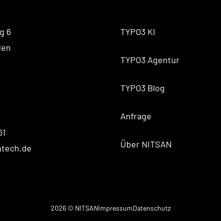
g 6
TYPO3 KI
den
TYPO3 Agentur
TYPO3 Blog
Anfrage
61
Über NITSAN
ntech.de
2026 © NITSAN
Impressum
Datenschutz