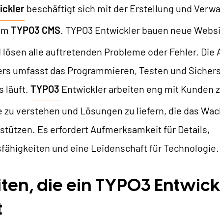
ickler
beschäftigt sich mit der Erstellung und Verw
TYPO3 KI
REFERENZEN
dem
TYPO3 CMS
. TYPO3 Entwickler bauen neue Websi
TYPO3 Entwicklung
lösen alle auftretenden Probleme oder Fehler. Die A
TYPO3 Upgrade Service
NSERE PREISE
rs umfasst das Programmieren, Testen und Sichers
TYPO3 Barrierefreiheit
s läuft.
TYPO3
Entwickler arbeiten eng mit Kunden
TYPO3 Barrierefreiheit Testen
IR SIND NITSAN
e zu verstehen und Lösungen zu liefern, die das Wa
TYPO3 Support & Wartung
stützen. Es erfordert Aufmerksamkeit für Details,
TYPO3 Freelancer
Über uns
T3PLANET
ähigkeiten und eine Leidenschaft für Technologie.
Zusammenarbeit
Jobs
TYPO3 Templates
ten, die ein TYPO3 Entwick
TYPO3 Extensions
t