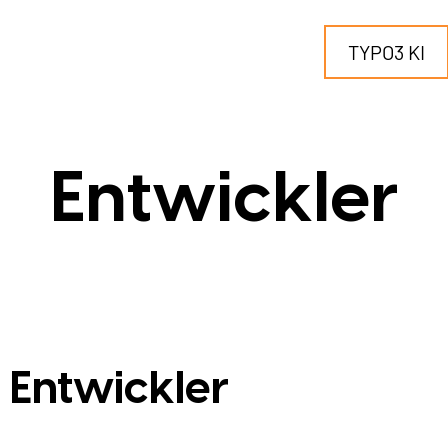
TYPO3 KI
IR MACHEN TYPO3...
Entwickler
für KMU
für Outsourcing
für öffentliche Einrichtungen
Entwickler
LEISTUNGEN