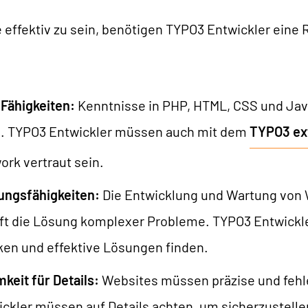
AI Universe
LOG
ANFRAGE
GLOSSAR
e effektiv zu sein, benötigen TYPO3 Entwickler eine 
Fähigkeiten:
Kenntnisse in PHP, HTML, CSS und Jav
h. TYPO3 Entwickler müssen auch mit dem
TYPO3 ex
rk vertraut sein.
ungsfähigkeiten:
Die Entwicklung und Wartung von
oft die Lösung komplexer Probleme. TYPO3 Entwick
ken und effektive Lösungen finden.
eit für Details:
Websites müssen präzise und fehle
ckler müssen auf Details achten, um sicherzustellen