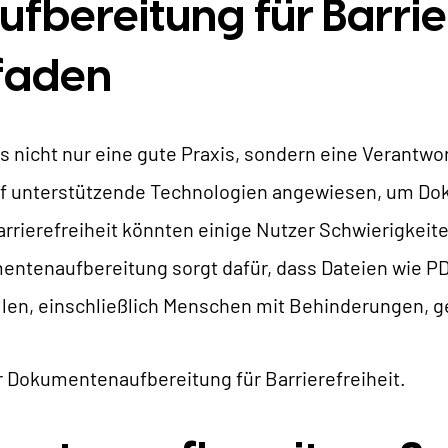
ereitung für Barriere
TYPO3 KI
REFERENZEN
tfaden
TYPO3 Entwicklung
TYPO3 Upgrade Service
NSERE PREISE
 es nicht nur eine gute Praxis, sondern eine Verantw
TYPO3 Barrierefreiheit
uf unterstützende Technologien angewiesen, um Do
TYPO3 Barrierefreiheit Testen
IR SIND NITSAN
rierefreiheit könnten einige Nutzer Schwierigkeite
TYPO3 Support & Wartung
mentenaufbereitung sorgt dafür, dass Dateien wie 
TYPO3 Freelancer
Über uns
T3PLANET
len, einschließlich Menschen mit Behinderungen, 
Zusammenarbeit
Jobs
TYPO3 Templates
ur Dokumentenaufbereitung für Barrierefreiheit.
TYPO3 Extensions