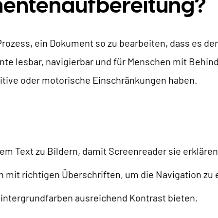
mentenaufbereitung?
AI Universe
LOG
ANFRAGE
GLOSSAR
rozess, ein Dokument so zu bearbeiten, dass es den
mente lesbar, navigierbar und für Menschen mit Beh
ognitive oder motorische Einschränkungen haben.
m Text zu Bildern, damit Screenreader sie erkläre
mit richtigen Überschriften, um die Navigation zu e
Hintergrundfarben ausreichend Kontrast bieten.