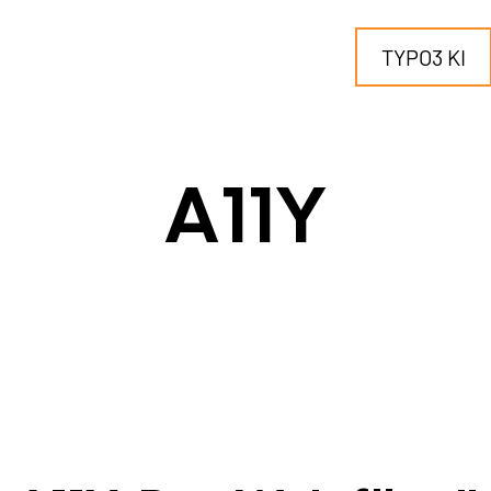
TYPO3 KI
IR MACHEN TYPO3...
A11Y
für KMU
für Outsourcing
für öffentliche Einrichtungen
LEISTUNGEN