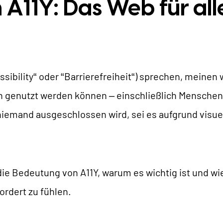
 A11Y: Das Web für all
TYPO3 KI
REFERENZEN
TYPO3 Entwicklung
TYPO3 Upgrade Service
NSERE PREISE
ssibility“ oder “Barrierefreiheit“) sprechen, meinen
TYPO3 Barrierefreiheit
len genutzt werden können – einschließlich Mensche
TYPO3 Barrierefreiheit Testen
IR SIND NITSAN
niemand ausgeschlossen wird, sei es aufgrund visuel
TYPO3 Support & Wartung
TYPO3 Freelancer
Über uns
T3PLANET
Zusammenarbeit
die Bedeutung von A11Y, warum es wichtig ist und wie
Jobs
TYPO3 Templates
ordert zu fühlen.
TYPO3 Extensions