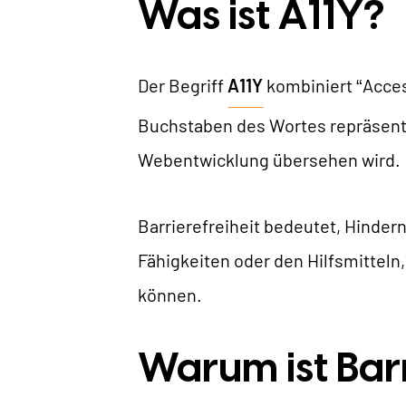
B
Was ist A11Y?
Der Begriff
A11Y
kombiniert “Access
Buchstaben des Wortes repräsentier
Webentwicklung übersehen wird.
Barrierefreiheit bedeutet, Hindern
Fähigkeiten oder den Hilfsmitteln,
können.
Warum ist Barr