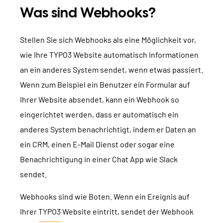
TYPO3 Barrierefreiheit
Was sind Webhooks?
WIR SIND NITSAN
TYPO3 Barrierefreiheit Testen
Stellen Sie sich Webhooks als eine Möglichkeit vor,
Über uns
T3PLANET
TYPO3 Support & Wartung
wie Ihre TYPO3 Website automatisch Informationen
Zusammenarbeit
TYPO3 Freelancer
an ein anderes System sendet, wenn etwas passiert.
TYPO3 Templates
Jobs
Wenn zum Beispiel ein Benutzer ein Formular auf
TYPO3 Extensions
Ihrer Website absendet, kann ein Webhook so
AI Universe
eingerichtet werden, dass er automatisch ein
BLOG
ANFRAGE
GLOSSAR
anderes System benachrichtigt, indem er Daten an
ein CRM, einen E-Mail Dienst oder sogar eine
Benachrichtigung in einer Chat App wie Slack
sendet.
Webhooks sind wie Boten. Wenn ein Ereignis auf
Ihrer
TYPO3
Website eintritt, sendet der Webhook