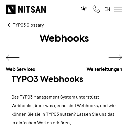
EN
TYPO3 Glossary
WIR MACHEN TYPO3...
Webhooks
für KMU
für Outsourcing
für öffentliche Einrichtungen
Web Services
Weiterleitungen
TYPO3 Webhooks
LEISTUNGEN
Das TYPO3 Management System unterstützt
TYPO3 KI
REFERENZEN
Webhooks. Aber was genau sind Webhooks, und wie
TYPO3 Entwicklung
können Sie sie in TYPO3 nutzen? Lassen Sie uns das
UNSERE PREISE
in einfachen Worten erklären.
TYPO3 Upgrade Service