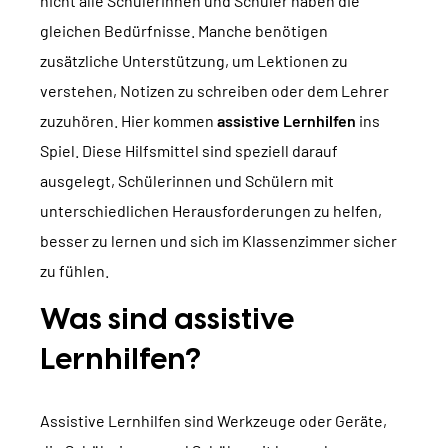
nicht alle Schülerinnen und Schüler haben die
TYPO3 Barrierefreiheit
WIR SIND NITSAN
gleichen Bedürfnisse. Manche benötigen
TYPO3 Barrierefreiheit Testen
zusätzliche Unterstützung, um Lektionen zu
Über uns
T3PLANET
verstehen, Notizen zu schreiben oder dem Lehrer
TYPO3 Support & Wartung
zuzuhören. Hier kommen
assistive Lernhilfen
ins
Zusammenarbeit
TYPO3 Freelancer
TYPO3 Templates
Spiel. Diese Hilfsmittel sind speziell darauf
Jobs
ausgelegt, Schülerinnen und Schülern mit
TYPO3 Extensions
unterschiedlichen Herausforderungen zu helfen,
AI Universe
BLOG
ANFRAGE
GLOSSAR
besser zu lernen und sich im Klassenzimmer sicher
zu fühlen.
Was sind assistive
Lernhilfen?
Assistive Lernhilfen sind Werkzeuge oder Geräte,